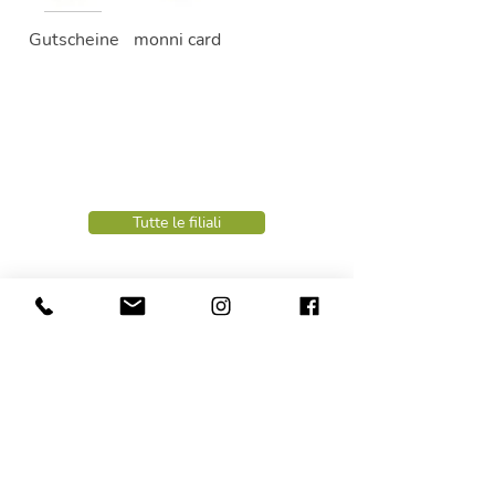
Gutscheine
monni card
Tutte le filiali
Amministrazione NaveS:
+39 0474 78 00 22
info@naves.it
LUN - VEN
ore
08.00 - 12.00
Contabilità NaveS:
+39 0472 26 90 10
buchhaltung@naves.it
LUN - GIO
ore
08.00 - 13.00