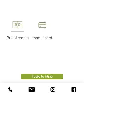
Buoni regalo
monni card
Tutte le filiali
Amministrazione NaveS:
+39 0474 78 00 22
info@naves.it
LUN - VEN
ore
08.00 - 12.00