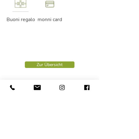
Buoni regalo
monni card
Zur Übersicht
Amministrazione NaveS:
+39 0474 78 00 22
info@naves.it
LUN - VEN
ore
08.00 - 12.00
Contabilità NaveS:
+39 0472 26 90 10
buchhaltung@naves.it
LUN - GIO
ore
08.00 - 13.00